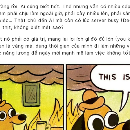
 ràng rồi. Ai cũng biết hết. Thế nhưng vẫn có nhiều sế
làm phải chịu làm ngoài giờ, phải cày nhiều lên, phải s
việc… Thật chứ đến AI mà còn có lúc server busy (De
 thịt, không biết mệt sao?
but nó phải có giá trị, mang lại lợi ích gì đó đủ lớn (yo
an là vàng mà, dùng thời gian của mình đi làm những vi
ục năng lượng để ngày mới mạnh mẽ làm việc không tố