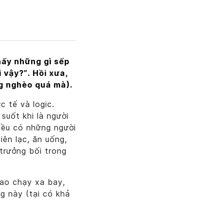
hấy những gì sếp
 vậy?”. Hồi xưa,
ng nghèo quá mà).
 tế và logic.
suốt khi là người
 đều có những người
iên lạc, ăn uống,
trưởng bối trong
cao chạy xa bay,
g này (tại có khả