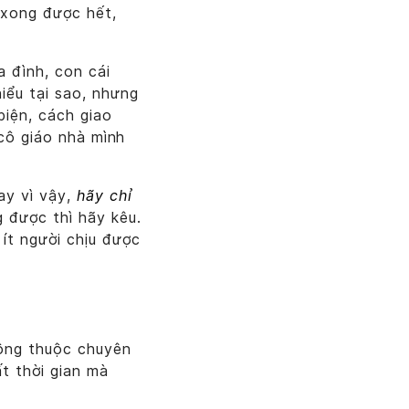
t xong được hết,
a đình, con cái
iểu tại sao, nhưng
biện, cách giao
 cô giáo nhà mình
ay vì vậy,
hãy chỉ
 được thì hãy kêu.
 ít người chịu được
hông thuộc chuyên
t thời gian mà