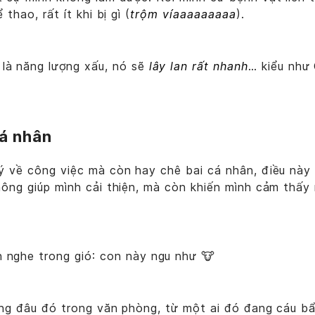
thao, rất ít khi bị gì (
trộm víaaaaaaaaa
).
 là năng lượng xấu, nó sẽ
lây lan rất nhanh
… kiểu như
cá nhân
ý về công việc mà còn hay chê bai cá nhân, điều này 
hông giúp mình cải thiện, mà còn khiến mình cảm thấy
h nghe trong gió: con này ngu như 🐮
ẳng đâu đó trong văn phòng, từ một ai đó đang cáu b