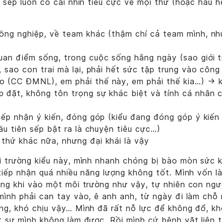
 sếp luôn có cái nhìn tiêu cực về mọi thứ (hoặc hầu hế
ồng nghiệp, về team khác (thậm chí cả team mình, nh
uan điểm sống, trong cuộc sống hằng ngày (sao giới t
, sao con trai mà lại, phải hết sức tập trung vào công
 (CC ĐMNL), em phải thế này, em phải thế kia…) → k
 đặt, không tôn trọng sự khác biệt và tính cá nhân 
tiếp nhận ý kiến, đóng góp (kiểu đang đóng góp ý kiến
đầu tiên sếp bật ra là chuyện tiêu cực…)
thứ khác nữa, nhưng đại khái là vậy
i trường kiểu này, mình nhanh chóng bị bào mòn sức k
tiếp nhận quá nhiều năng lượng không tốt. Mình vốn là
ng khi vào một môi trường như vậy, tự nhiên con ngư
ình phải can tay vào, ê anh anh, từ ngày đi làm chỗ
ng, khó chịu vậy… Mình đã rất nỗ lực để không đổ, kh
 sự mình không làm được. Rồi mình cứ bệnh vặt liên t