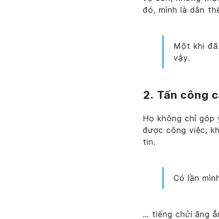
đó, mình là dân thể 
Một khi đã
vậy.
2. Tấn công 
Họ không chỉ góp 
được công việc, k
tin.
Có lần mìn
… tiếng chửi ăng 