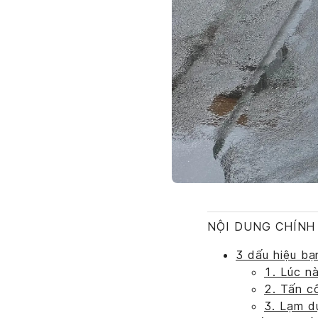
NỘI DUNG CHÍNH
3 dấu hiệu bạ
1. Lúc n
2. Tấn c
3. Lạm d