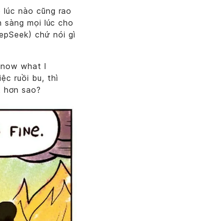
p lúc nào cũng rao
ẵn sàng mọi lúc cho
epSeek) chứ nói gì
u know what I
ệc ruồi bu, thì
t hơn sao?