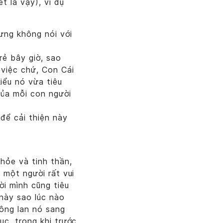
t là vậy), ví dụ
ưng không nói với
rẻ bây giờ, sao
 việc chứ, Con Cái
iểu nó vừa tiêu
của mỗi con người
 để cải thiện này
hỏe và tinh thần,
 một người rất vui
ời mình cũng tiêu
 này sao lúc nào
ông lan nó sang
ục, trong khi trước