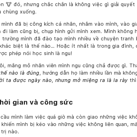
on 🐮 đó, nhưng chắc chắn là không việc gì giải quyế
u chùng xuống.
, mình đã bị công kích cá nhân, nhắm vào mình, vào gi
đi làm cũng bị, chụp hình gửi mình xem. Mình không h
, trường mình đã đào tạo mình nhiều về chuyện tranh 
 khác biệt là thế nào… Hoặc ít nhất là trong gia đình,
ợc phép nói học sinh là ngu!
hôi, mắng mỏ nhân viên mình ngu cũng chả được gì. Th
thế nào là đúng
, hướng dẫn họ làm nhiều lần mà không
i ta được ngày nào, nhưng mở miệng ra là la rày
thì
hời gian và công sức
 cầu mình làm việc quá giờ mà còn giao những việc k
khiến mình bị kéo vào những việc không liên quan, mấ
trị nào.