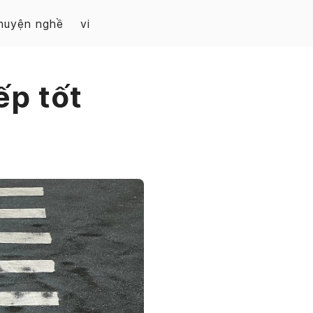
huyện nghề
vi
ếp tốt