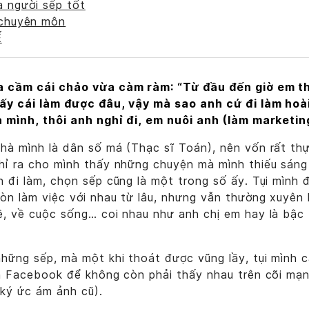
a người sếp tốt
 chuyên môn
Ế
a cầm cái chảo vừa càm ràm: “Từ đầu đến giờ em t
ấy cái làm được đâu, vậy mà sao anh cứ đi làm hoài
ạ mình, thôi anh nghỉ đi, em nuôi anh (làm marketi
à mình là dân số má (Thạc sĩ Toán), nên vốn rất thực
ỉ ra cho mình thấy những chuyện mà mình thiếu sáng 
 đi làm, chọn sếp cũng là một trong số ấy. Tụi mình
n làm việc với nhau từ lâu, nhưng vẫn thường xuyên l
ề, về cuộc sống… coi nhau như anh chị em hay là bậc 
những sếp, mà một khi thoát được vũng lầy, tụi mình 
ặn Facebook để không còn phải thấy nhau trên cõi mạn
 ký ức ám ảnh cũ).