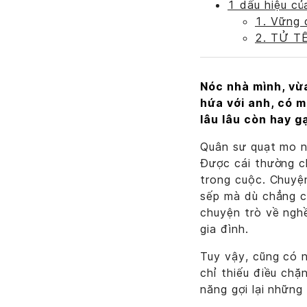
1 dấu hiệu củ
1. Vững
2. TỬ T
Nóc nhà mình, vừ
hứa với anh, có m
lâu lâu còn hay g
Quân sư quạt mo nh
Được cái thường ch
trong cuộc. Chuyện
sếp mà dù chẳng cò
chuyện trò về ngh
gia đình.
Tuy vậy, cũng có 
chỉ thiếu điều ch
năng gợi lại những