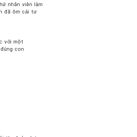
chứ nhân viên làm
nh đã ôm cái tư
ệc với một
n đúng con