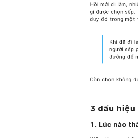
Hồi mới đi làm, nh
gì được chọn sếp. 
duy đó trong một t
Khi đã đi 
người sếp 
đường để mì
Còn chọn không đú
3 dấu hiệu
1. Lúc nào th