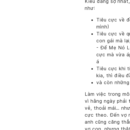
Kiểu đáng sợ nhất,
như:
Tiêu cực về đ
mình)
Tiêu cực về q
con gái mà lại
- Để Mẹ Nó Lo
cực mà vừa áp
á
Tiêu cực khi 
kia, thì điều 
và còn những 
Làm việc trong mô
vì hằng ngày phải 
vẻ, thoải mái… như
cực theo. Đến vợ m
anh cũng căng thẳ
vợ con, nhưng thật