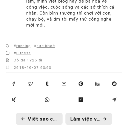
làm, mình viết blog này để ba hoa về
công việc, cuộc sống và các sở thích cá
nhân. Còn bình thường thì chơi với con,
chạy bộ, và tìm tòi mấy thứ công nghệ
mới mới.
running
sức khoẻ
Fitness
Độ dài: 925 từ
2018-10-07 00:00
←
Viết sao cho hay – cách của Minh
Làm việc với người khó tính: 7 điều dằn mặt
→