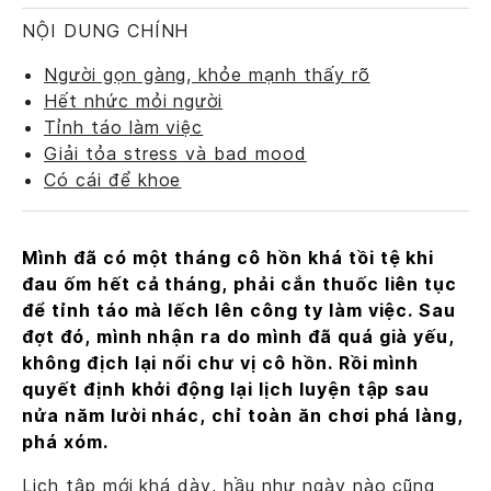
NỘI DUNG CHÍNH
Người gọn gàng, khỏe mạnh thấy rõ
Hết nhức mỏi người
Tỉnh táo làm việc
Giải tỏa stress và bad mood
Có cái để khoe
Mình đã có một tháng cô hồn khá tồi tệ khi
đau ốm hết cả tháng, phải cắn thuốc liên tục
để tỉnh táo mà lếch lên công ty làm việc. Sau
đợt đó, mình nhận ra do mình đã quá già yếu,
không địch lại nổi chư vị cô hồn. Rồi mình
quyết định khởi động lại lịch luyện tập sau
nửa năm lười nhác, chỉ toàn ăn chơi phá làng,
phá xóm.
Lịch tập mới khá dày, hầu như ngày nào cũng