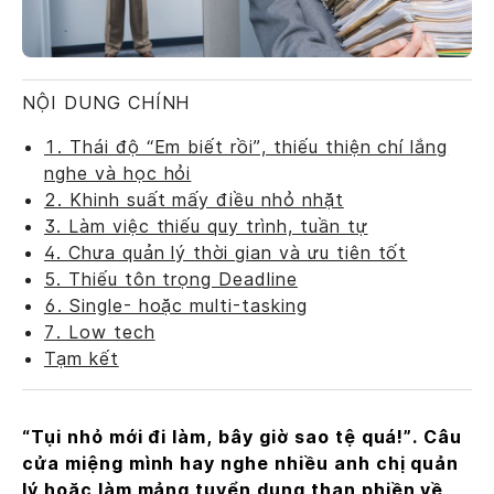
NỘI DUNG CHÍNH
1. Thái độ “Em biết rồi”, thiếu thiện chí lắng
nghe và học hỏi
2. Khinh suất mấy điều nhỏ nhặt
3. Làm việc thiếu quy trình, tuần tự
4. Chưa quản lý thời gian và ưu tiên tốt
5. Thiếu tôn trọng Deadline
6. Single- hoặc multi-tasking
7. Low tech
Tạm kết
“Tụi nhỏ mới đi làm, bây giờ sao tệ quá!”. Câu
cửa miệng mình hay nghe nhiều anh chị quản
lý hoặc làm mảng tuyển dụng than phiền về