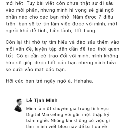
mới hết. Tuy bài viết còn chưa thật sự đi sâu
vào mỗi phần, nhưng mình hi vọng sẽ giải ngố
phần nào cho các bạn nhỏ. Nắm được 7 điều
trên, bạn sẽ tự tin làm việc được với mình, một
người khá dễ tính, hiền lành, tốt bụng.
Còn lại thì nhớ tự tìm hiểu và đào sâu thêm vào
mỗi vấn đề, luyện tập dần dần để tạo thói quen
tốt. Có gì cần cứ trao đổi với mình, mình không
hứa sẽ giúp được hết các bạn nhưng mình hứa
sẽ cười vào mặt các bạn.
Hỡi các bạn trẻ ngây ngô à. Hahaha.
Lê Tịnh Minh
Mình là một chuyên gia trong lĩnh vực
Digital Marketing với gần một thập kỷ
bám nghề. Những khi không có việc gì
làm, mình viết blog này để ba hoa về